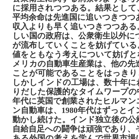
に採用されつつある。結果として
平均余命は先進国に追いつきつつ
収入よりも早く追いつきつつある
しい国の政府は、公衆衛生以外に
が流布していくことを妨げている
値をともなう考えについて妨げと
メリカの自動車生産業は、他の先
ことが可能であることをはっきり
しかしインドの工場は、数十年に
りだした保護的なタイムワープの
年代に英国で創業されたヒルマン
ン自動車は、
年代はずっとイ
1980
動かし続けた。インド独立後の公
自給自足への闘争は頑強であり、
ある外国の考えを学んで世界市場