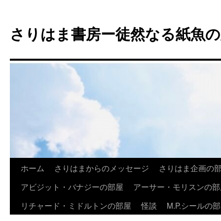
コ
ン
さりはま書房ー徒然なる紙魚の
テ
ン
ツ
へ
ス
キ
ッ
プ
ホーム
さりはまからのメッセージ
さりはま企画の
アビジット・バナジーの部屋
アーサー・モリスンの部
リチャード・ミドルトンの部屋
怪談
M.P.シールの