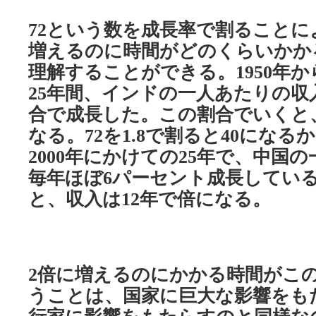
という数を成長率で割ることに
72
増えるのに時間がどのくらいかか
理解することができる。
年か
1950
年間、インドの一人あたりの収
25
合で成長した。この割合でいくと
なる。
を
で割ると
になるか
72
1.8
40
年にかけての
年で、中国の
2000
25
毎年ほぼ
パーセント成長してい
6
と、収入は
で倍になる。
12年
倍に増えるのにかかる時間がこ
2
うことは、国家に巨大な影響をも