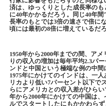
行家に影響をもたらすのと同様な
済は、ゆっくりとした成長率のも
に
年かかるだろう。同じ
年間
40
40
長率のもとでは
倍の速さで倍に
3
頃には最初の
倍に増えているだ
8
年から
年までの間、アメ
1950
2000
りの収入の増加は毎年平均
パー
2.3
ンドと中国という極端な例の中間
年にかけてのインドは、一人
1975
リカより低い
パーセント以下で
7
らにアメリカとの収入差がひらい
年から
年にかけての中国は、
2000
ルでスタートしたにもかかわらず