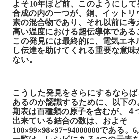
よそ
年ほど前、このようにして
10
合成の内の一つが、銅、イットリ
素の混合物であり、それ以前に考
高い温度における超伝導体である
この発見には最終的に、電気エネ
し伝達を助けてくれる重要な意味
ない。
こうした発見をさらにするならば
あるのか認識するために、以下の
期表は百種類の原子を含むが、４
出来ている結合の数は、およそ
×
×
×
である。
100
99
98
97=94000000
6