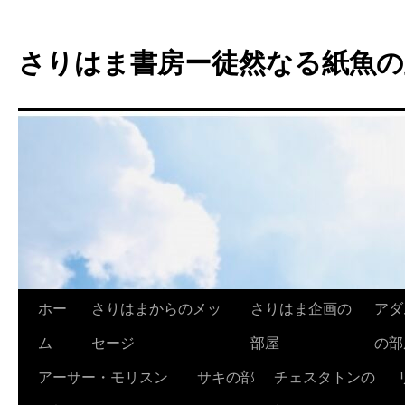
コ
ン
さりはま書房ー徒然なる紙魚の
テ
ン
ツ
へ
ス
キ
ッ
プ
ホー
さりはまからのメッ
さりはま企画の
アダ
ム
セージ
部屋
の部
アーサー・モリスン
サキの部
チェスタトンの