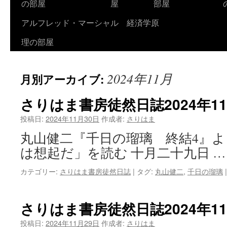
の部屋
屋
部屋
アルフレッド・マーシャル 経済学原
理の部屋
2024年11月
月別アーカイブ:
さりはま書房徒然日誌2024年1
投稿日:
2024年11月30日
作成者:
さりはま
丸山健二『千日の瑠璃 終結4』
は想起だ」を読む 十月二十九日 
カテゴリー:
さりはま書房徒然日誌
|
タグ:
丸山健二
,
千日の瑠璃
|
さりはま書房徒然日誌2024年1
投稿日:
2024年11月29日
作成者:
さりはま