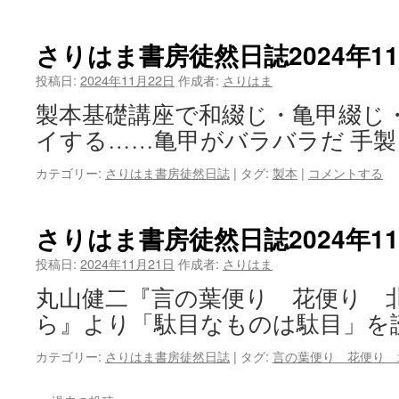
さりはま書房徒然日誌2024年1
投稿日:
2024年11月22日
作成者:
さりはま
製本基礎講座で和綴じ・亀甲綴じ
イする……亀甲がバラバラだ 手製
カテゴリー:
さりはま書房徒然日誌
|
タグ:
製本
|
コメントする
さりはま書房徒然日誌2024年11
投稿日:
2024年11月21日
作成者:
さりはま
丸山健二『言の葉便り 花便り 
ら』より「駄目なものは駄目」を
カテゴリー:
さりはま書房徒然日誌
|
タグ:
言の葉便り 花便り 