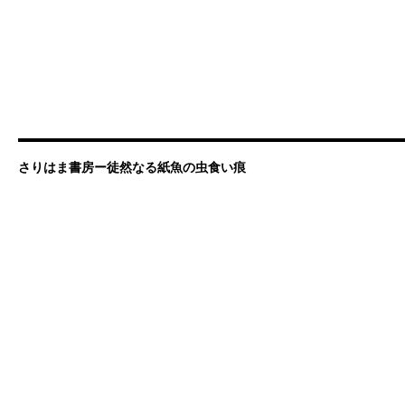
さりはま書房ー徒然なる紙魚の虫食い痕