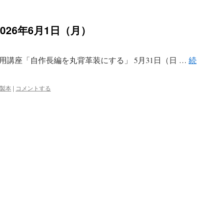
26年6月1日（月）
用講座「自作長編を丸背革装にする」 5月31日（日 …
続
製本
|
コメントする