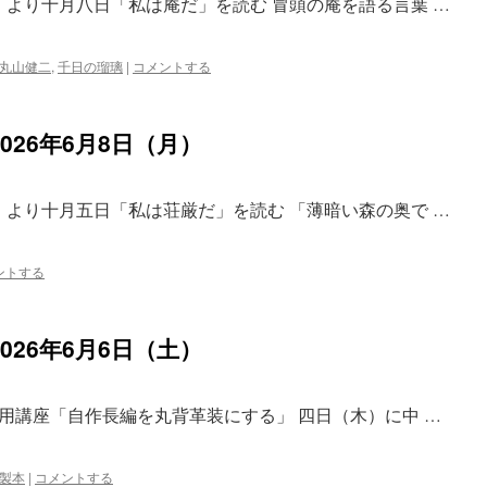
』より十月八日「私は庵だ」を読む 冒頭の庵を語る言葉 …
丸山健二
,
千日の瑠璃
|
コメントする
26年6月8日（月）
』より十月五日「私は荘厳だ」を読む 「薄暗い森の奥で …
ントする
26年6月6日（土）
用講座「自作長編を丸背革装にする」 四日（木）に中 …
製本
|
コメントする