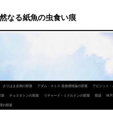
然なる紙魚の虫食い痕
さりはま企画の部屋
アダム・スミス 道徳感情論の部屋
アビジット・
部屋
チェスタトンの部屋
リチャード・ミドルトンの部屋
怪談
M.
理の部屋