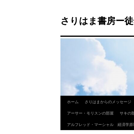
コ
ン
さりはま書房ー徒
テ
ン
ツ
へ
ス
キ
ッ
プ
ホーム
さりはまからのメッセージ
アーサー・モリスンの部屋
サキの
アルフレッド・マーシャル 経済学原