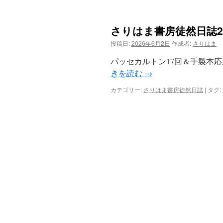
さりはま書房徒然日誌20
投稿日:
2026年6月2日
作成者:
さりはま
パッセカルトン17回＆手製本応
きを読む
→
カテゴリー:
さりはま書房徒然日誌
|
タグ: