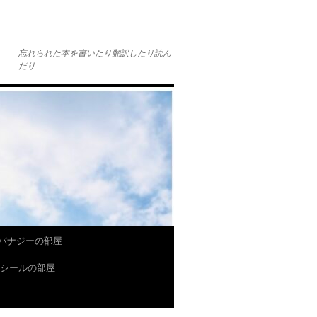
忘れられた本を書いたり翻訳したり読ん
だり
バナジーの部屋
P.シールの部屋