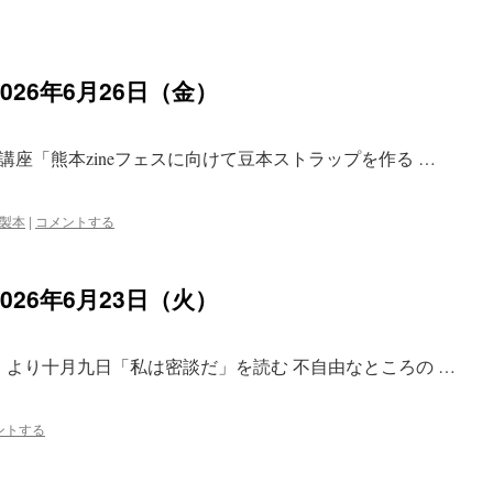
26年6月26日（金）
座「熊本zineフェスに向けて豆本ストラップを作る …
製本
|
コメントする
26年6月23日（火）
』より十月九日「私は密談だ」を読む 不自由なところの …
ントする