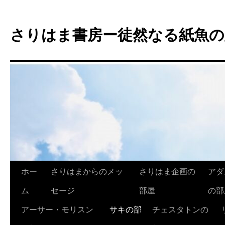
コ
ン
さりはま書房ー徒然なる紙魚の
テ
ン
ツ
へ
ス
キ
ッ
プ
ホー
さりはまからのメッ
さりはま企画の
アダ
ム
セージ
部屋
の部
アーサー・モリスン
サキの部
チェスタトンの