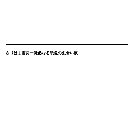
さりはま書房ー徒然なる紙魚の虫食い痕