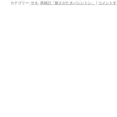
カテゴリー:
サキ
,
再検討「耐えがたきバシントン」
|
コメントす