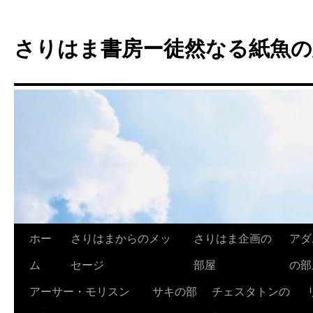
コ
ン
さりはま書房ー徒然なる紙魚の
テ
ン
ツ
へ
ス
キ
ッ
プ
ホー
さりはまからのメッ
さりはま企画の
アダ
ム
セージ
部屋
の部
アーサー・モリスン
サキの部
チェスタトンの