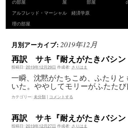
の部屋
屋
部屋
アルフレッド・マーシャル 経済学原
理の部屋
2019年12月
月別アーカイブ:
再訳 サキ『耐えがたきバシン
投稿日:
2019年12月29日
作成者:
さりはま
一瞬、沈黙がたちこめ、ふたりと
いた。ややしてモリーがふたたび
カテゴリー:
未分類
|
コメントする
再訳 サキ『耐えがたきバシン
投稿日:
2019年12月27日
作成者:
さりはま