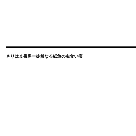
さりはま書房ー徒然なる紙魚の虫食い痕