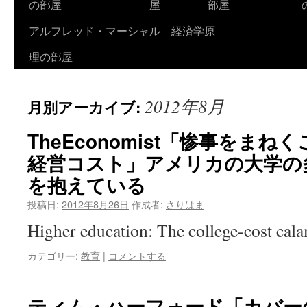
の部屋
屋
部屋
アルフレッド・マーシャル 経済学原
理の部屋
2012年8月
月別アーカイブ:
TheEconomist「惨事をま
経営コスト」アメリカの大学の
を抱えている
投稿日:
2012年8月26日
作成者:
さりはま
Higher education: The college-cost ca
カテゴリー:
教育
|
コメントする
ティム・ハーフォード「カバー