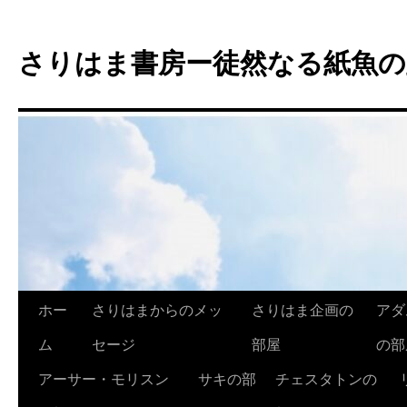
コ
ン
さりはま書房ー徒然なる紙魚の
テ
ン
ツ
へ
ス
キ
ッ
プ
ホー
さりはまからのメッ
さりはま企画の
アダ
ム
セージ
部屋
の部
アーサー・モリスン
サキの部
チェスタトンの