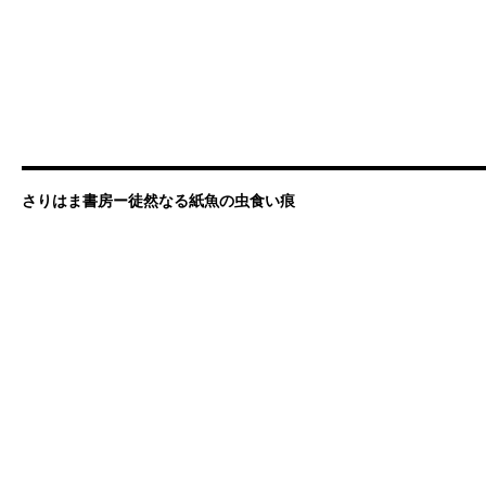
さりはま書房ー徒然なる紙魚の虫食い痕