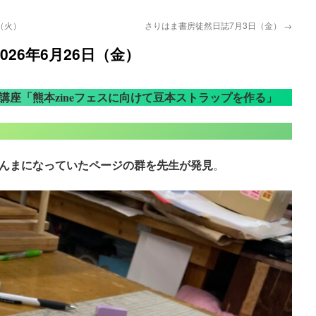
（火）
さりはま書房徒然日誌7月3日（金）
→
26年6月26日（金）
講座「熊本zineフェスに向けて豆本ストラップを作る」
んまになっていたページの群を先生が発見
。