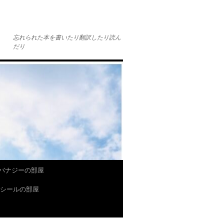
忘れられた本を書いたり翻訳したり読ん
だり
バナジーの部屋
P.シールの部屋