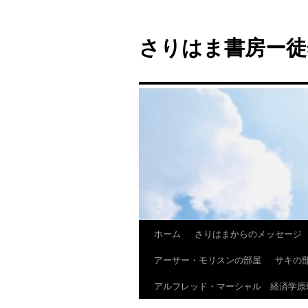
コ
ン
さりはま書房ー徒
テ
ン
ツ
へ
ス
キ
ッ
プ
ホーム
さりはまからのメッセージ
アーサー・モリスンの部屋
サキの
アルフレッド・マーシャル 経済学原