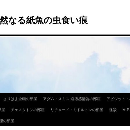
然なる紙魚の虫食い痕
さりはま企画の部屋
アダム・スミス 道徳感情論の部屋
アビジット・
部屋
チェスタトンの部屋
リチャード・ミドルトンの部屋
怪談
M.
理の部屋