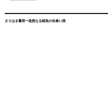
さりはま書房ー徒然なる紙魚の虫食い痕