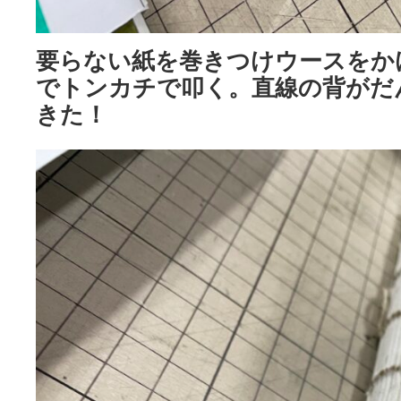
要らない紙を巻きつけウースをか
でトンカチで叩く。直線の背がだ
きた！