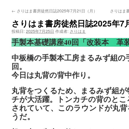
←
さりはま書房徒然日誌2025年7月21日（月）
さりはま書
さりはま書房徒然日誌2025年7
投稿日:
2025年7月25日
作成者:
さりはま
手製本基礎講座40回「改装本 革装
中板橋の手製本工房まるみず組の手
回。
今日は丸背の背中作り。
丸背をつくるため、まるみず組が
チが大活躍。トンカチの背のとこ
されていて、このラウンドが丸背
うだ。