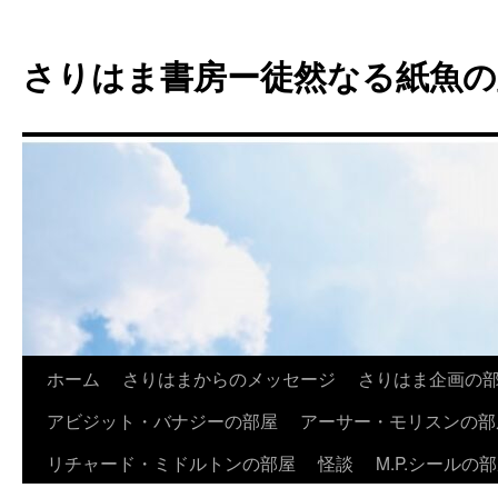
コ
ン
さりはま書房ー徒然なる紙魚の
テ
ン
ツ
へ
ス
キ
ッ
プ
ホーム
さりはまからのメッセージ
さりはま企画の
アビジット・バナジーの部屋
アーサー・モリスンの部
リチャード・ミドルトンの部屋
怪談
M.P.シールの