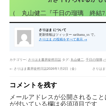
（ 丸山健二『千日の瑠璃 終結7』
さりはま について
更新情報はツィッター sarihama_xx で。
さりはま の投稿をすべて表示
→
カテゴリー:
さりはま書房徒然日誌
タグ:
丸山健二
,
千日の瑠璃
←
さりはま書房徒然日誌2026年1月2日（金）
さりはま
コメントを残す
メールアドレスが公開されること
が付いている欄は必須項目です