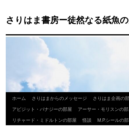
コ
ン
さりはま書房ー徒然なる紙魚の
テ
ン
ツ
へ
ス
キ
ッ
プ
ホーム
さりはまからのメッセージ
さりはま企画の
アビジット・バナジーの部屋
アーサー・モリスンの部
リチャード・ミドルトンの部屋
怪談
M.P.シールの