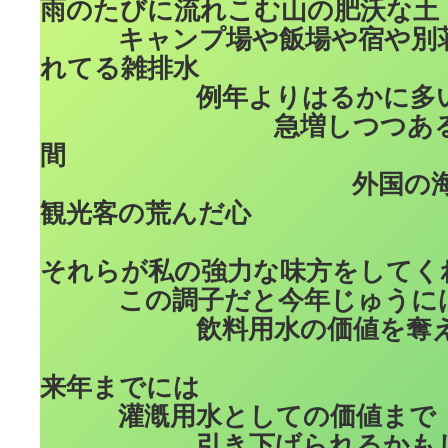
雨のたびに流れこむ山の肥沃な土
キャンプ場や飯場や宿や別荘
れてる雑排水
例年よりはるかに多い夏
急増しつつある因業
間
外国の海で日焼
観光客の荒んだ心
それらが私の強力な味方をしてく
この調子だと今年じゅうに
飲料用水の価値を奪える
来年までには
灌漑用水としての価値まで
引き下げられるかもし