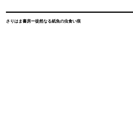
さりはま書房ー徒然なる紙魚の虫食い痕