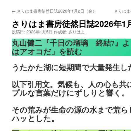
←
さりはま書房徒然日誌2026年1月2日（金）
さりはま
さりはま書房徒然日誌2026年1
投稿日:
2026年1月5日
作成者:
さりはま
丸山健二『千日の瑠璃 終結7』
はアオコだ」を読む
うたかた湖に短期間で大量発生し
以下引用文。気候も、人の心も共
プルな言葉だけにずしりと響く。
その荒みが生命の源の水まで荒ら
ハッとした。