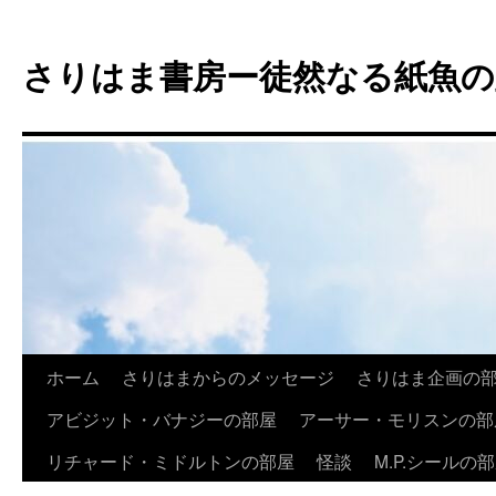
コ
ン
さりはま書房ー徒然なる紙魚の
テ
ン
ツ
へ
ス
キ
ッ
プ
ホーム
さりはまからのメッセージ
さりはま企画の
アビジット・バナジーの部屋
アーサー・モリスンの部
リチャード・ミドルトンの部屋
怪談
M.P.シールの