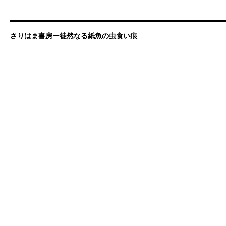
さりはま書房ー徒然なる紙魚の虫食い痕